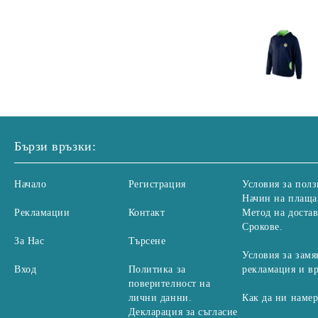
Бързи връзки:
Начало
Регистрация
Условия за полз
Начин на плаща
Рекламации
Контакт
Метод на достав
Срокове.
За Нас
Търсене
Условия за замя
Вход
Политика за
рекламация и в
поверителност на
лични данни.
Как да ни наме
Декларация за съгласие