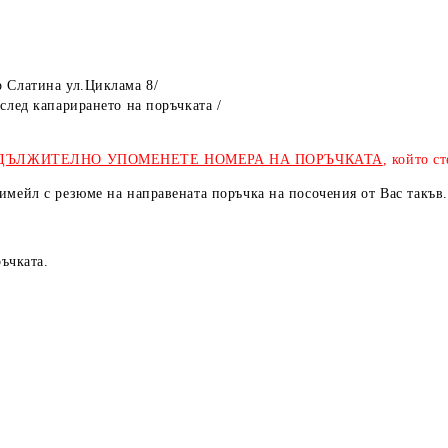
р Слатина ул.Циклама 8/
след капарирането на поръчката /
а в брой /за готови 
ДЪЛЖИТЕЛНО УПОМЕНЕТЕ НОМЕРА НА ПОРЪЧКАТА
, който 
мейл с резюме на направената поръчка на посочения от Вас такъв.
ъчката.