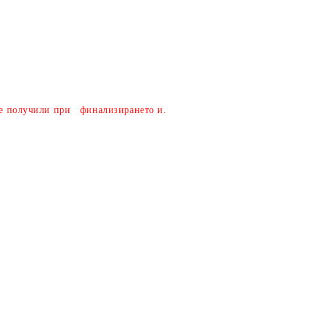
налични поръчки/
сте получили при финализирането и.