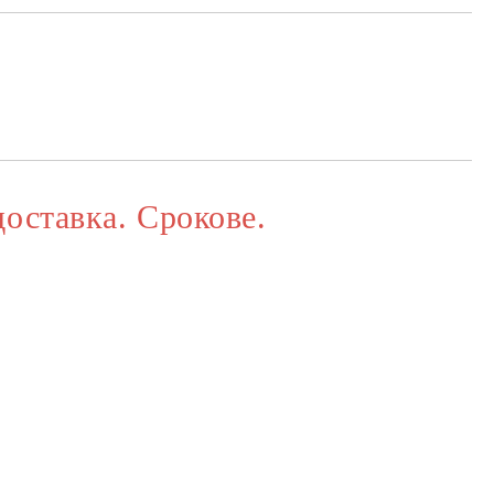
та за лични данни
те на работния ден.
доставка. Срокове.