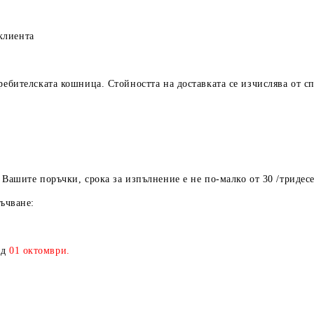
лиента
ребителската кошница. Стойността на доставката се изчислява от с
шите поръчки, срока за изпълнение е не по-малко от 30 /тридесе
ъчване:
ед
01
октомври.