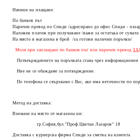
Начини на плащане:
По банков път
Паричен превод по Спиди /адресирано до офис Спиди - паза
Наложен платеж при получаване /важи за остатъка от сумата 
На място в магазин
Моля при заплащане по банков път или паричен превод
ЗА
Потвеърждението на поръчката става чрез информационен и
Ние не се обаждаме за потвърждение.
По телефона се свързваме с Вас, ако има неточности по пор
Метод на доставка:
Взимане на място от магазина ни:
гр.София,бул.“Проф.Цветан Лазаров“ 18
Доставка с куриерска фирма Спиди за сметка на клиента