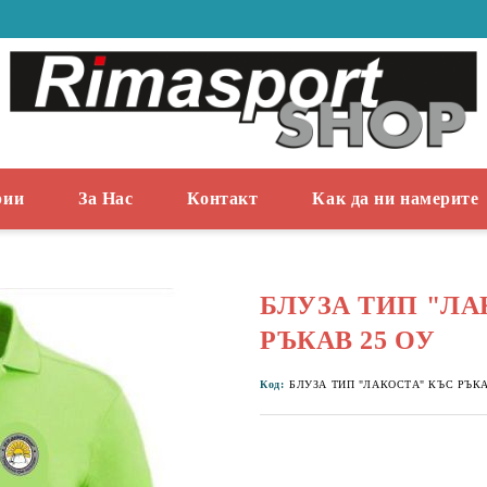
рии
За Нас
Контакт
Как да ни намерите
БЛУЗА ТИП "ЛА
РЪКАВ 25 ОУ
Код:
БЛУЗА ТИП "ЛАКОСТА" КЪС РЪКА