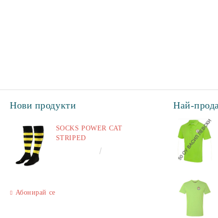
Нови продукти
Най-прод
SOCKS POWER CAT
STRIPED
€6.60
12.91лв.
Абонирай се