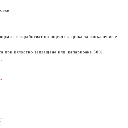
ръкав
орми се изработват по поръчка, срока за изпълнение е
ета при цялостно заплащане или капариране 50%
.
е"
"
"