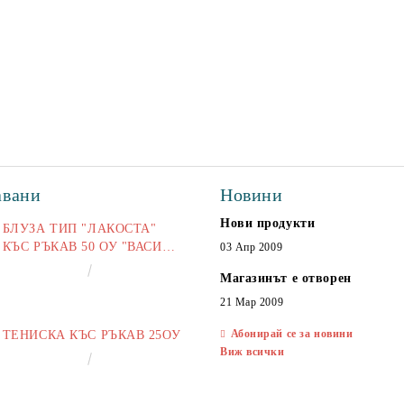
авани
Новини
Нови продукти
БЛУЗА ТИП "ЛАКОСТА"
КЪС РЪКАВ 50 ОУ "ВАСИЛ
03 Апр 2009
ЛЕВСКИ"
€16.50
32.27лв.
Магазинът е отворен
21 Мар 2009
Абонирай се за новини
ТЕНИСКА КЪС РЪКАВ 25ОУ
Виж всички
€13.00
25.43лв.