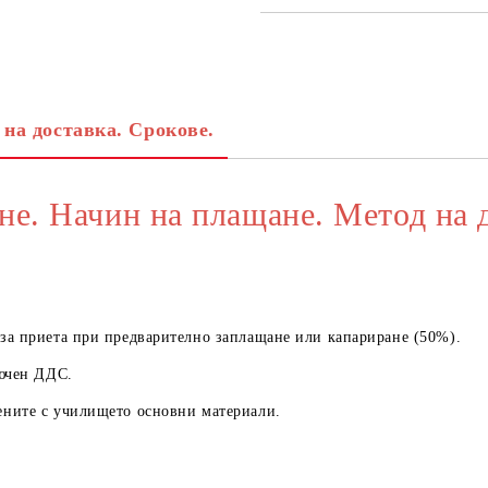
САМО ПОПЪЛНЕТЕ 3 ПОЛЕТА
 на доставка. Срокове.
Съгласен съм с
Политика
Ние ще се свържем с вас в рамки
не. Начин на плащане. Метод на 
а приета при предварително заплащане или капариране (50%).
ючен ДДС.
ните с училището основни материали.