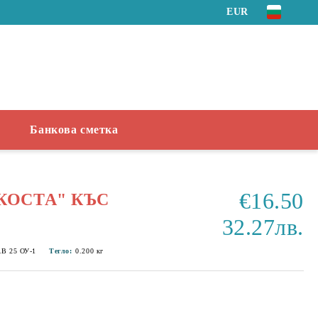
EUR
Банкова сметка
€16.50
КОСТА" КЪС
32.27лв.
В 25 ОУ-1
Тегло:
0.200
кг