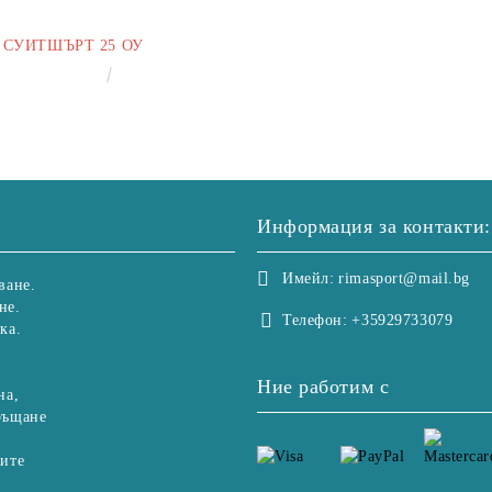
СУИТШЪРТ 25 ОУ
€25.00
48.90лв.
Информация за контакти:
Имейл:
rimasport@mail.bg
ване.
не.
Телефон:
+35929733079
ка.
Ние работим с
на,
ръщане
рите