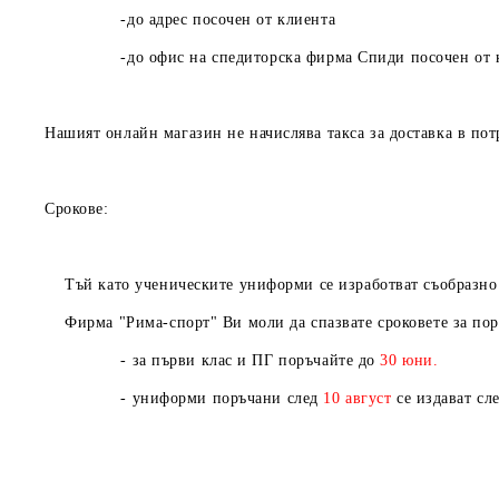
-до адрес посочен от клиента
-до офис на спедиторска фирма Спиди посочен от к
Нашият онлайн магазин не начислява такса за доставка в пот
Срокове:
Тъй като ученическите униформи се изработват съобразно Ва
Фирма "Рима-спорт" Ви моли да спазвате сроковете за пор
- за първи клас и ПГ поръчайте до
30 юни.
- униформи поръчани след
10
август
се издават сл