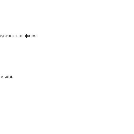
педиторската фирма.
т/ дни.