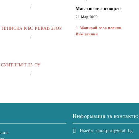
ЛЕВСКИ"
€16.50
32.27лв.
Магазинът е отворен
21 Мар 2009
Абонирай се за новини
ТЕНИСКА КЪС РЪКАВ 25ОУ
Виж всички
€13.00
25.43лв.
СУИТШЪРТ 25 ОУ
€25.00
48.90лв.
Информация за контакти:
Имейл:
rimasport@mail.bg
ване.
не.