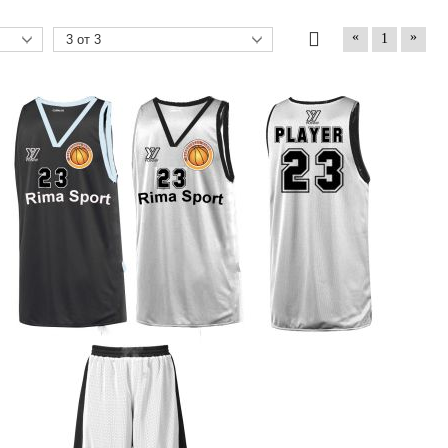
«
»
1