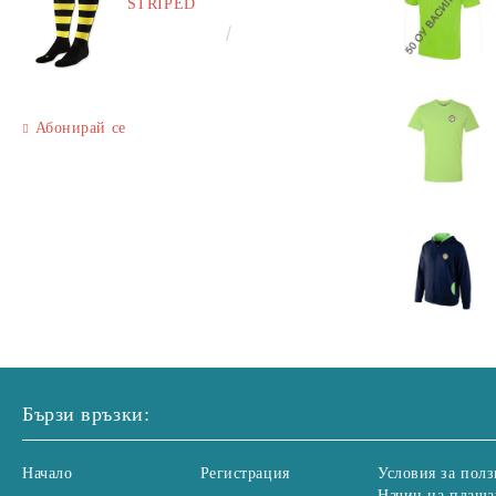
STRIPED
€6.60
12.91лв.
Абонирай се
Бързи връзки:
Начало
Регистрация
Условия за полз
Начин на плаща