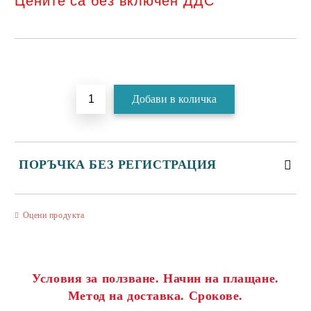
Цените са без включен ДДС
Добави в желани
ПОРЪЧКА БЕЗ РЕГИСТРАЦИЯ
САМО ПОПЪЛНЕТЕ 3 ПОЛЕТА
Оцени продукта
Условия за ползване. Начин на плащане.
Метод на доставка. Срокове.
Съгласен съм с
Политиката за лични данни