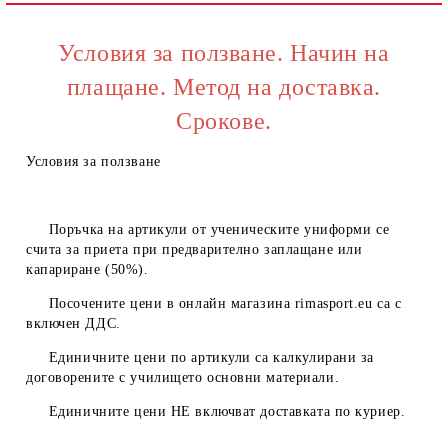
Ние ще се свържем с вас в рамките на работния ден.
Условия за ползване. Начин на
плащане. Метод на доставка.
Срокове.
Условия за ползване
Поръчка на артикули от ученическите униформи се
счита за приета при предварително заплащане или
капариране (50%).
Посочените цени в онлайн магазина
rimasport.eu
са с
включен ДДС.
Единичните цени по артикули са калкулирани за
договорените с училището основни материали.
Единичните цени
НЕ
включват доставката по куриер.