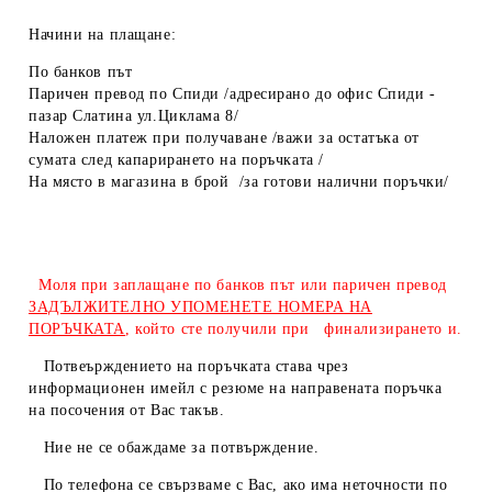
Начини на плащане:
По банков път
Паричен превод по Спиди /адресирано до офис Спиди -
пазар Слатина ул.Циклама 8/
Наложен платеж при получаване /важи за остатъка от
сумата след капарирането на поръчката /
На място в магазина в брой /за готови налични поръчки/
Моля при заплащане по банков път или паричен превод
ЗАДЪЛЖИТЕЛНО УПОМЕНЕТЕ НОМЕРА НА
ПОРЪЧКАТА
, който сте получили при финализирането и.
Потвеърждението на поръчката става чрез
информационен имейл с резюме на направената поръчка
на посочения от Вас такъв.
Ние не се обаждаме за потвърждение.
По телефона се свързваме с Вас, ако има неточности по