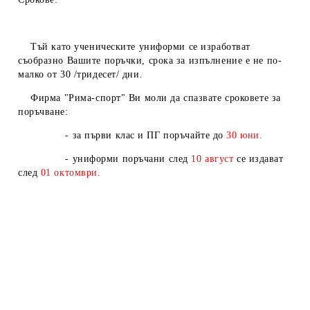
Тъй като ученическите униформи се изработват
съобразно Вашите поръчки, срока за изпълнение е не по-
малко от 30 /тридесет/ дни.
Фирма "Рима-спорт" Ви моли да спазвате сроковете за
поръчване:
- за първи клас и ПГ поръчайте до
30 юни.
- униформи поръчани след
10
август
се издават
след
01
октомври.