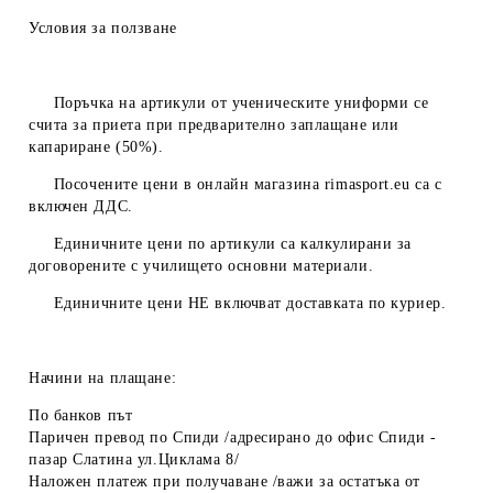
Условия за ползване
Поръчка на артикули от ученическите униформи се
счита за приета при предварително заплащане или
капариране (50%).
Посочените цени в онлайн магазина
rimasport.eu
са с
включен ДДС.
Единичните цени по артикули са калкулирани за
договорените с училището основни материали.
Единичните цени
НЕ
включват доставката по куриер.
Начини на плащане:
По банков път
Паричен превод по Спиди /адресирано до офис Спиди -
пазар Слатина ул.Циклама 8/
Наложен платеж при получаване /важи за остатъка от