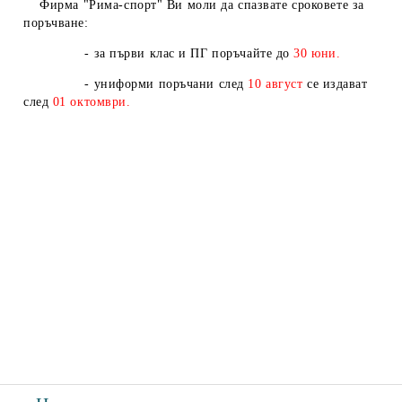
Фирма "Рима-спорт" Ви моли да спазвате сроковете за
поръчване:
- за първи клас и ПГ поръчайте до
30 юни.
- униформи поръчани след
10
август
се издават
след
01
октомври.