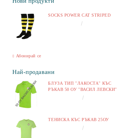
Нови продукти
SOCKS POWER CAT STRIPED
€6.60
12.91лв.
Абонирай се
Най-продавани
БЛУЗА ТИП "ЛАКОСТА" КЪС
РЪКАВ 50 ОУ "ВАСИЛ ЛЕВСКИ"
€16.50
32.27лв.
ТЕНИСКА КЪС РЪКАВ 25ОУ
€13.00
25.43лв.