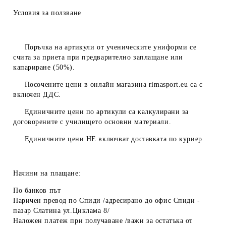
Условия за ползване
Поръчка на артикули от ученическите униформи се
счита за приета при предварително заплащане или
капариране (50%).
Посочените цени в онлайн магазина
rimasport.eu
са с
включен ДДС.
Единичните цени по артикули са калкулирани за
договорените с училището основни материали.
Единичните цени
НЕ
включват доставката по куриер.
Начини на плащане:
По банков път
Паричен превод по Спиди /адресирано до офис Спиди -
пазар Слатина ул.Циклама 8/
Наложен платеж при получаване /важи за остатъка от