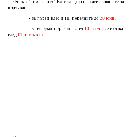
Фирма "Рима-спорт" Ви моли да спазвате сроковете за
поръчване:
- за първи клас и ПГ поръчайте до
30 юни.
- униформи поръчани след
10
август
се издават
след
01
октомври.