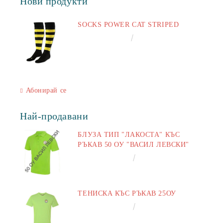
Нови продукти
SOCKS POWER CAT STRIPED
€6.60
12.91лв.
Абонирай се
Най-продавани
БЛУЗА ТИП "ЛАКОСТА" КЪС
РЪКАВ 50 ОУ "ВАСИЛ ЛЕВСКИ"
€16.50
32.27лв.
ТЕНИСКА КЪС РЪКАВ 25ОУ
€13.00
25.43лв.