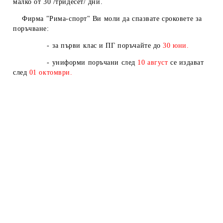
малко от 30 /тридесет/ дни.
Фирма "Рима-спорт" Ви моли да спазвате сроковете за
поръчване:
- за първи клас и ПГ поръчайте до
30 юни.
- униформи поръчани след
10
август
се издават
след
01
октомври.