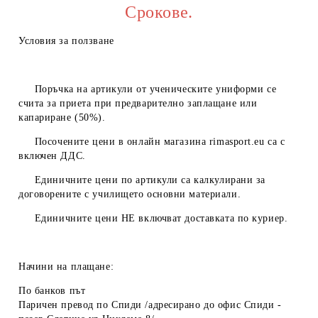
Срокове.
Условия за ползване
Поръчка на артикули от ученическите униформи се
счита за приета при предварително заплащане или
капариране (50%).
Посочените цени в онлайн магазина
rimasport.eu
са с
включен ДДС.
Единичните цени по артикули са калкулирани за
договорените с училището основни материали.
Единичните цени
НЕ
включват доставката по куриер.
Начини на плащане:
По банков път
Паричен превод по Спиди /адресирано до офис Спиди -