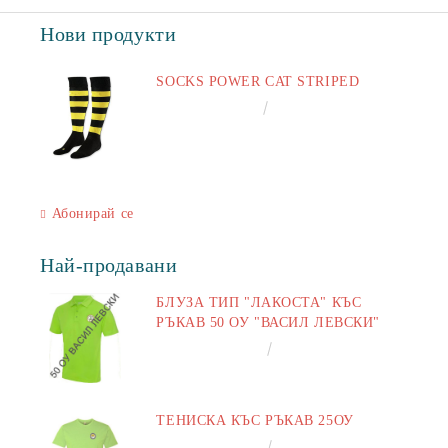
Нови продукти
SOCKS POWER CAT STRIPED
€6.60
12.91лв.
Абонирай се
Най-продавани
БЛУЗА ТИП "ЛАКОСТА" КЪС
РЪКАВ 50 ОУ "ВАСИЛ ЛЕВСКИ"
€16.50
32.27лв.
ТЕНИСКА КЪС РЪКАВ 25ОУ
€13.00
25.43лв.