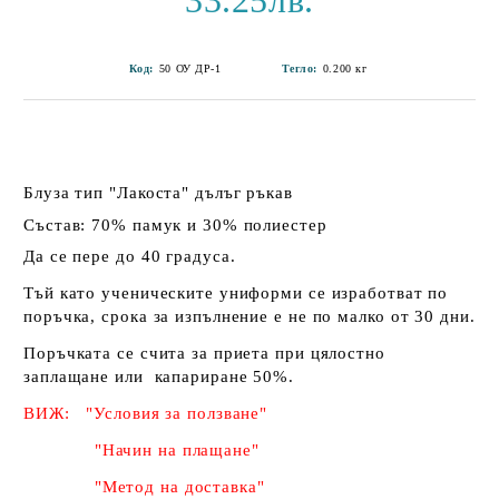
33.25лв.
Код:
50 ОУ ДР-1
Тегло:
0.200
кг
Блуза тип "Лакоста" дълъг ръкав
Състав: 70% памук и 30% полиестер
Да се пере до 40 градуса.
Тъй като ученическите униформи се изработват по
поръчка, срока за изпълнение е не по малко от 30 дни.
Поръчката се счита за приета при цялостно
заплащане или капариране 50%
.
ВИЖ: "Условия за ползване"
"Начин на плащане"
"Метод на доставка"