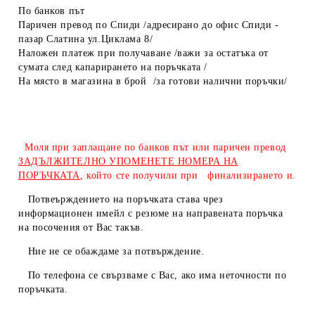
По банков път
Паричен превод по Спиди /адресирано до офис Спиди -
пазар Слатина ул.Циклама 8/
Наложен платеж при получаване /важи за остатъка от
сумата след капарирането на поръчката /
На място в магазина в брой /за готови налични поръчки/
Моля при заплащане по банков път или паричен превод
ЗАДЪЛЖИТЕЛНО УПОМЕНЕТЕ НОМЕРА НА
ПОРЪЧКАТА
, който сте получили при финализирането и.
Потвеърждението на поръчката става чрез
информационен имейл с резюме на направената поръчка
на посочения от Вас такъв.
Ние не се обаждаме за потвърждение.
По телефона се свързваме с Вас, ако има неточности по
поръчката.