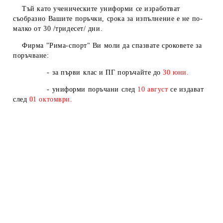
Тъй като ученическите униформи се изработват
съобразно Вашите поръчки, срока за изпълнение е не по-
малко от 30 /тридесет/ дни.
Фирма "Рима-спорт" Ви моли да спазвате сроковете за
поръчване:
- за първи клас и ПГ поръчайте до
30 юни.
- униформи поръчани след
10
август
се издават
след
01
октомври.