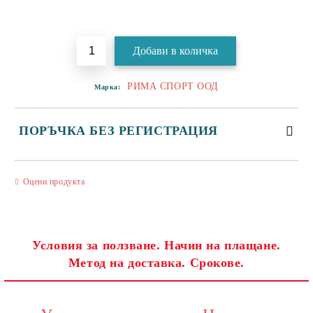
Добави в желани
РИМА СПОРТ ООД
Марка:
ПОРЪЧКА БЕЗ РЕГИСТРАЦИЯ
САМО ПОПЪЛНЕТЕ 3 ПОЛЕТА
Оцени продукта
Условия за ползване. Начин на плащане.
Метод на доставка. Срокове.
Съгласен съм с
Политиката за лични данни
Ние ще се свържем с вас в рамките на работния ден.