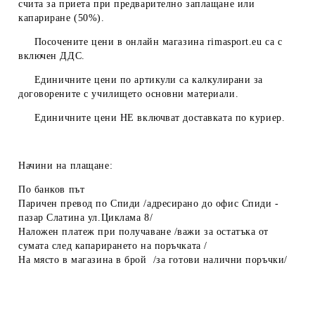
счита за приета при предварително заплащане или
капариране (50%).
Посочените цени в онлайн магазина
rimasport.eu
са с
включен ДДС.
Единичните цени по артикули са калкулирани за
договорените с училището основни материали.
Единичните цени
НЕ
включват доставката по куриер.
Начини на плащане:
По банков път
Паричен превод по Спиди /адресирано до офис Спиди -
пазар Слатина ул.Циклама 8/
Наложен платеж при получаване /важи за остатъка от
сумата след капарирането на поръчката /
На място в магазина в брой /за готови налични поръчки/