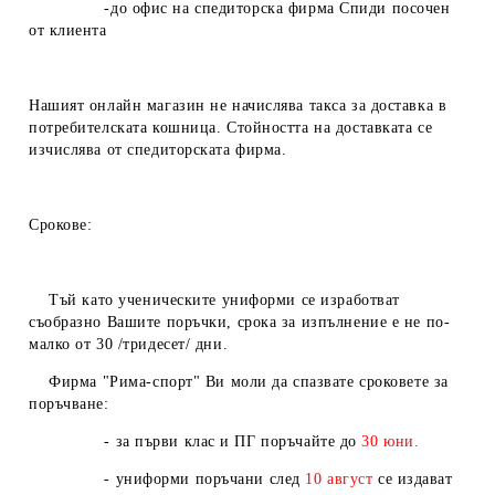
-до офис на спедиторска фирма Спиди посочен
от клиента
Нашият онлайн магазин не начислява такса за доставка в
потребителската кошница. Стойността на доставката се
изчислява от спедиторската фирма.
Срокове:
Тъй като ученическите униформи се изработват
съобразно Вашите поръчки, срока за изпълнение е не по-
малко от 30 /тридесет/ дни.
Фирма "Рима-спорт" Ви моли да спазвате сроковете за
поръчване:
- за първи клас и ПГ поръчайте до
30 юни.
- униформи поръчани след
10
август
се издават