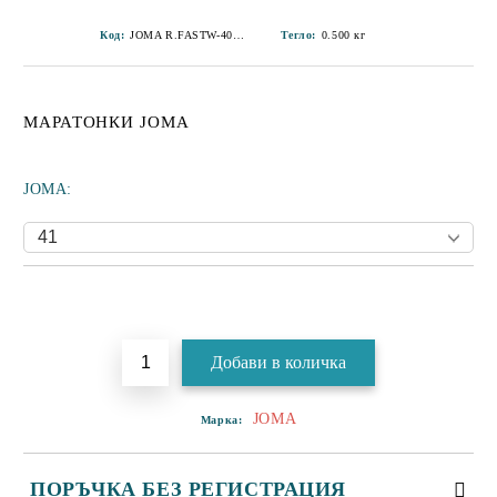
Код:
JOMA R.FASTW-401-2
Тегло:
0.500
кг
МАРАТОНКИ JOMA
JOMA:
Добави в желани
JOMA
Марка:
ПОРЪЧКА БЕЗ РЕГИСТРАЦИЯ