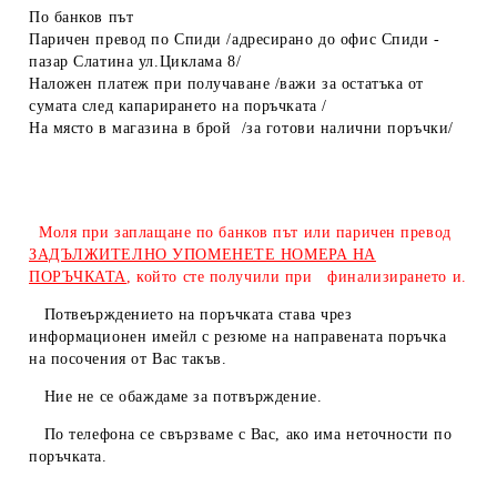
По банков път
Паричен превод по Спиди /адресирано до офис Спиди -
пазар Слатина ул.Циклама 8/
Наложен платеж при получаване /важи за остатъка от
сумата след капарирането на поръчката /
На място в магазина в брой /за готови налични поръчки/
Моля при заплащане по банков път или паричен превод
ЗАДЪЛЖИТЕЛНО УПОМЕНЕТЕ НОМЕРА НА
ПОРЪЧКАТА
, който сте получили при финализирането и.
Потвеърждението на поръчката става чрез
информационен имейл с резюме на направената поръчка
на посочения от Вас такъв.
Ние не се обаждаме за потвърждение.
По телефона се свързваме с Вас, ако има неточности по
поръчката.