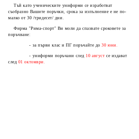
Тъй като ученическите униформи се изработват
съобразно Вашите поръчки, срока за изпълнение е не по-
малко от 30 /тридесет/ дни.
Фирма "Рима-спорт" Ви моли да спазвате сроковете за
поръчване:
- за първи клас и ПГ поръчайте до
30 юни.
- униформи поръчани след
10
август
се издават
след
01
октомври.