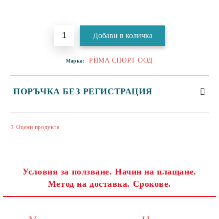
Добави в желани
РИМА СПОРТ ООД
Марка:
ПОРЪЧКА БЕЗ РЕГИСТРАЦИЯ
САМО ПОПЪЛНЕТЕ 3 ПОЛЕТА
Оцени продукта
Условия за ползване. Начин на плащане.
Метод на доставка. Срокове.
Съгласен съм с
Политиката за лични данни
Ние ще се свържем с вас в рамките на работния ден.