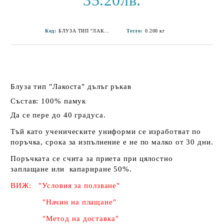
35.20лв.
Код:
БЛУЗА ТИП "ЛАКОСТА" ДЪЛЪГ РЪКАВ-7
Тегло:
0.200
кг
Блуза тип "Лакоста" дълъг ръкав
Състав: 100% памук
Да се пере до 40 градуса.
Тъй като ученическите униформи се изработват по
поръчка, срока за изпълнение е не по малко от 30 дни.
Поръчката се счита за приета при цялостно
заплащане или капариране 50%
.
ВИЖ: "Условия за ползване"
"Начин на плащане"
"Метод на доставка"