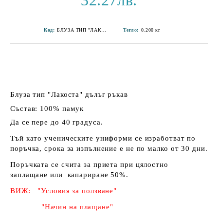
32.27лв.
Код:
БЛУЗА ТИП "ЛАКОСТА" КЪС РЪКАВ 25 ОУ-4
Тегло:
0.200
кг
Блуза тип "Лакоста" дълъг ръкав
Състав: 100% памук
Да се пере до 40 градуса.
Тъй като ученическите униформи се изработват по
поръчка, срока за изпълнение е не по малко от 30 дни.
Поръчката се счита за приета при цялостно
заплащане или капариране 50%
.
ВИЖ: "Условия за ползване"
"Начин на плащане"