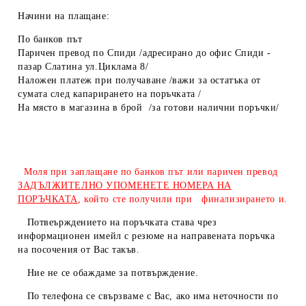
Начини на плащане:
По банков път
Паричен превод по Спиди /адресирано до офис Спиди -
пазар Слатина ул.Циклама 8/
Наложен платеж при получаване /важи за остатъка от
сумата след капарирането на поръчката /
На място в магазина в брой /за готови налични поръчки/
Моля при заплащане по банков път или паричен превод
ЗАДЪЛЖИТЕЛНО УПОМЕНЕТЕ НОМЕРА НА
ПОРЪЧКАТА
, който сте получили при финализирането и.
Потвеърждението на поръчката става чрез
информационен имейл с резюме на направената поръчка
на посочения от Вас такъв.
Ние не се обаждаме за потвърждение.
По телефона се свързваме с Вас, ако има неточности по