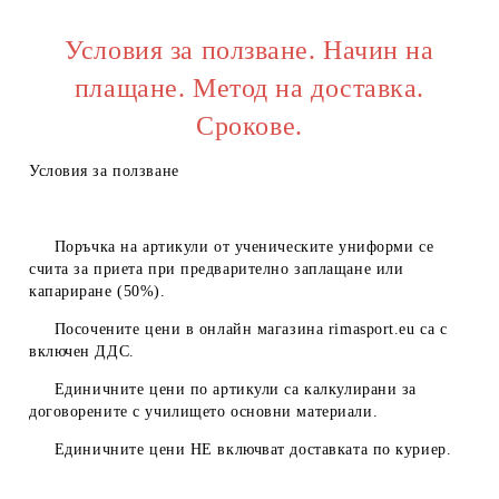
Ние ще се свържем с вас в рамките на работния ден.
Условия за ползване. Начин на
плащане. Метод на доставка.
Срокове.
Условия за ползване
Поръчка на артикули от ученическите униформи се
счита за приета при предварително заплащане или
капариране (50%).
Посочените цени в онлайн магазина
rimasport.eu
са с
включен ДДС.
Единичните цени по артикули са калкулирани за
договорените с училището основни материали.
Единичните цени
НЕ
включват доставката по куриер.