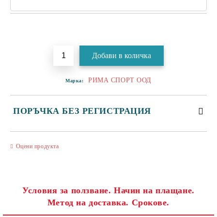
Добави в желани
РИМА СПОРТ ООД
Марка:
ПОРЪЧКА БЕЗ РЕГИСТРАЦИЯ
САМО ПОПЪЛНЕТЕ 3 ПОЛЕТА
Оцени продукта
Условия за ползване. Начин на плащане.
Метод на доставка. Срокове.
Съгласен съм с
Политиката за лични данни