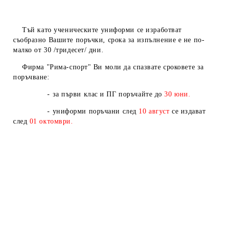
Тъй като ученическите униформи се изработват
съобразно Вашите поръчки, срока за изпълнение е не по-
малко от 30 /тридесет/ дни.
Фирма "Рима-спорт" Ви моли да спазвате сроковете за
поръчване:
- за първи клас и ПГ поръчайте до
30 юни.
- униформи поръчани след
10
август
се издават
след
01
октомври.