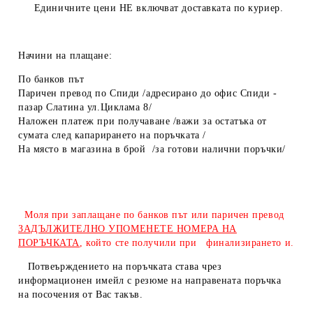
Единичните цени
НЕ
включват доставката по куриер.
Начини на плащане:
По банков път
Паричен превод по Спиди /адресирано до офис Спиди -
пазар Слатина ул.Циклама 8/
Наложен платеж при получаване /важи за остатъка от
сумата след капарирането на поръчката /
На място в магазина в брой /за готови налични поръчки/
Моля при заплащане по банков път или паричен превод
ЗАДЪЛЖИТЕЛНО УПОМЕНЕТЕ НОМЕРА НА
ПОРЪЧКАТА
, който сте получили при финализирането и.
Потвеърждението на поръчката става чрез
информационен имейл с резюме на направената поръчка
на посочения от Вас такъв.