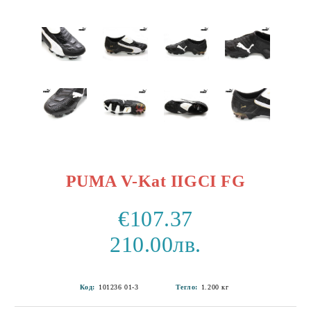
PUMA V-Kat IIGCI FG
€107.37
210.00лв.
Код:
101236 01-3
Тегло:
1.200
кг