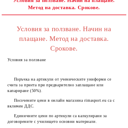
Условия за ползване. Начин на плащане.
Метод на доставка. Срокове.
Съгласен съм с
Политиката за лични данни
Ние ще се свържем с вас в рамките на работния ден.
Условия за ползване. Начин на
плащане. Метод на доставка.
Срокове.
Условия за ползване
Поръчка на артикули от ученическите униформи се
счита за приета при предварително заплащане или
капариране (50%).
Посочените цени в онлайн магазина
rimasport.eu
са с
включен ДДС.
Единичните цени по артикули са калкулирани за
договорените с училището основни материали.