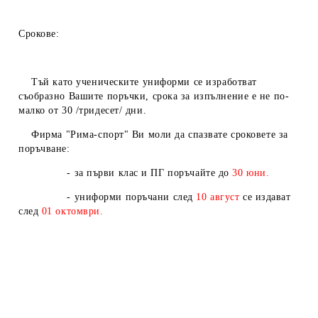
Срокове:
Тъй като ученическите униформи се изработват
съобразно Вашите поръчки, срока за изпълнение е не по-
малко от 30 /тридесет/ дни.
Фирма "Рима-спорт" Ви моли да спазвате сроковете за
поръчване:
- за първи клас и ПГ поръчайте до
30 юни.
- униформи поръчани след
10
август
се издават
след
01
октомври.