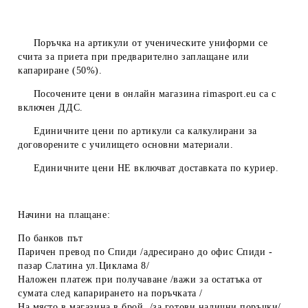
Поръчка на артикули от ученическите униформи се
счита за приета при предварително заплащане или
капариране (50%).
Посочените цени в онлайн магазина
rimasport.eu
са с
включен ДДС.
Единичните цени по артикули са калкулирани за
договорените с училището основни материали.
Единичните цени
НЕ
включват доставката по куриер.
Начини на плащане:
По банков път
Паричен превод по Спиди /адресирано до офис Спиди -
пазар Слатина ул.Циклама 8/
Наложен платеж при получаване /важи за остатъка от
сумата след капарирането на поръчката /
На място в магазина в брой /за готови налични поръчки/