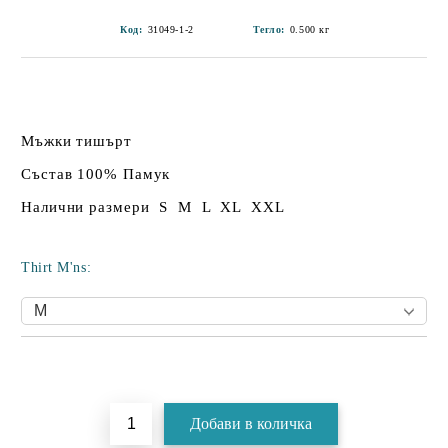
Код:
31049-1-2
Тегло:
0.500
кг
Мъжки тишърт
Състав 100% Памук
Налични размери S M L XL XXL
Thirt M'ns:
Добави в желани