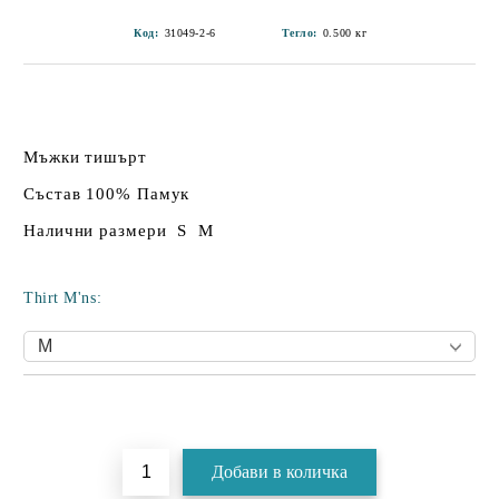
Код:
31049-2-6
Тегло:
0.500
кг
Мъжки тишърт
Състав 100% Памук
Налични размери S M
Thirt M'ns:
Добави в желани