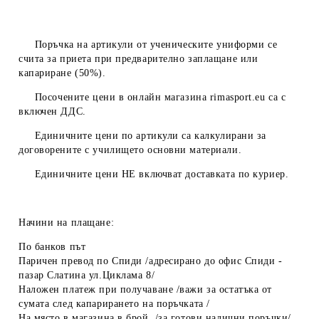
Поръчка на артикули от ученическите униформи се
счита за приета при предварително заплащане или
капариране (50%).
Посочените цени в онлайн магазина
rimasport.eu
са с
включен ДДС.
Единичните цени по артикули са калкулирани за
договорените с училището основни материали.
Единичните цени
НЕ
включват доставката по куриер.
Начини на плащане:
По банков път
Паричен превод по Спиди /адресирано до офис Спиди -
пазар Слатина ул.Циклама 8/
Наложен платеж при получаване /важи за остатъка от
сумата след капарирането на поръчката /
На място в магазина в брой /за готови налични поръчки/