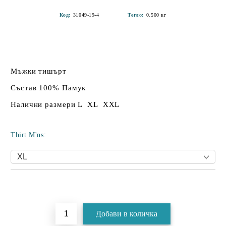
Код:
31049-19-4
Тегло:
0.500
кг
Мъжки тишърт
Състав 100% Памук
Налични размери L XL XXL
Thirt M'ns:
Добави в желани