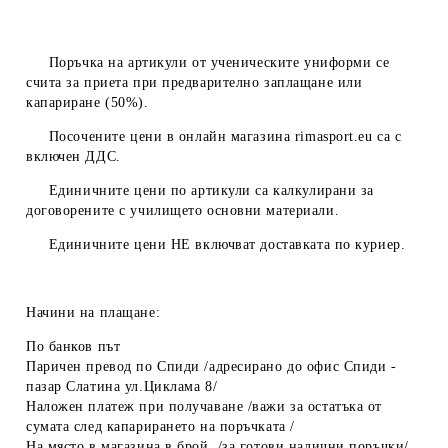
Поръчка на артикули от ученическите униформи се
счита за приета при предварително заплащане или
капариране (50%).
Посочените цени в онлайн магазина
rimasport.eu
са с
включен ДДС.
Единичните цени по артикули са калкулирани за
договорените с училището основни материали.
Единичните цени
НЕ
включват доставката по куриер.
Начини на плащане:
По банков път
Паричен превод по Спиди /адресирано до офис Спиди -
пазар Слатина ул.Циклама 8/
Наложен платеж при получаване /важи за остатъка от
сумата след капарирането на поръчката /
На място в магазина в брой /за готови налични поръчки/