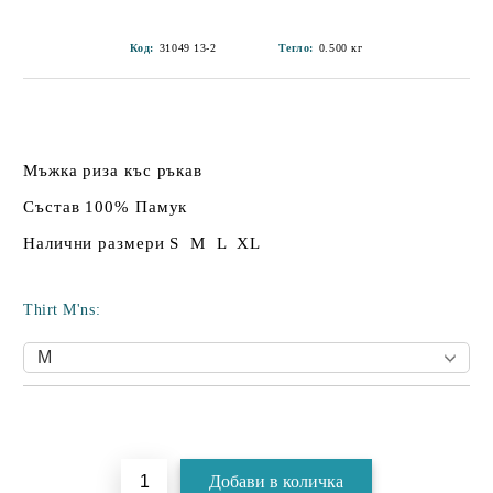
Код:
31049 13-2
Тегло:
0.500
кг
Мъжка риза къс ръкав
Състав 100% Памук
Налични размери S M L XL
Thirt M'ns:
Добави в желани