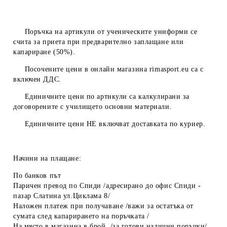
Поръчка на артикули от ученическите униформи се
счита за приета при предварително заплащане или
капариране (50%).
Посочените цени в онлайн магазина
rimasport.eu
са с
включен ДДС.
Единичните цени по артикули са калкулирани за
договорените с училището основни материали.
Единичните цени
НЕ
включват доставката по куриер.
Начини на плащане:
По банков път
Паричен превод по Спиди /адресирано до офис Спиди -
пазар Слатина ул.Циклама 8/
Наложен платеж при получаване /важи за остатъка от
сумата след капарирането на поръчката /
На място в магазина в брой /за готови налични поръчки/