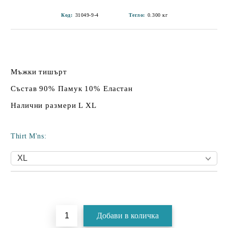
Код:
31049-9-4
Тегло:
0.300
кг
Мъжки тишърт
Състав 90% Памук 10% Еластан
Налични размери L XL
Thirt M'ns:
Добави в желани