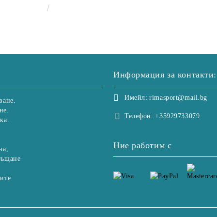
€25.00
48.90лв.
Информация за контакти:
Имейл:
rimasport@mail.bg
ване.
не.
Телефон:
+35929733079
ка.
Ние работим с
на,
ръщане
рите