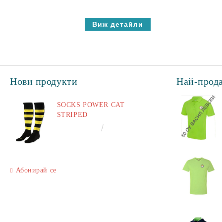
Виж детайли
Нови продукти
Най-прод
SOCKS POWER CAT
STRIPED
€6.60
12.91лв.
Абонирай се