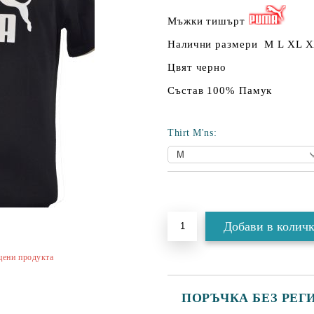
Мъжки тишърт
Налични размери M L XL 
Цвят черно
Състав 100% Памук
Thirt M'ns:
Добави в желани
цени продукта
ПОРЪЧКА БЕЗ РЕГ