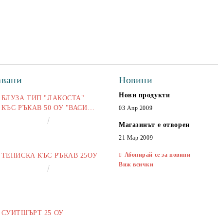
авани
Новини
Нови продукти
БЛУЗА ТИП "ЛАКОСТА"
КЪС РЪКАВ 50 ОУ "ВАСИЛ
03 Апр 2009
ЛЕВСКИ"
€16.50
32.27лв.
Магазинът е отворен
21 Мар 2009
Абонирай се за новини
ТЕНИСКА КЪС РЪКАВ 25ОУ
Виж всички
€13.00
25.43лв.
СУИТШЪРТ 25 ОУ