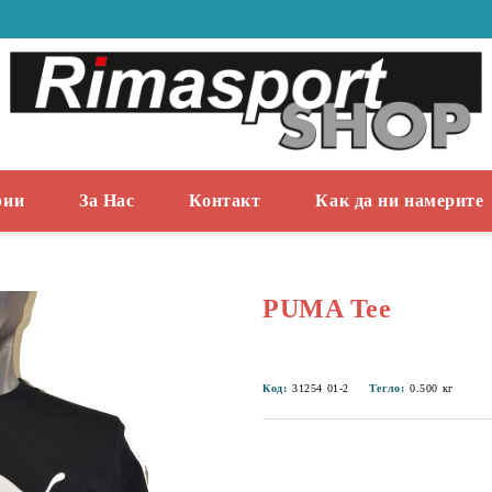
рии
За Нас
Контакт
Как да ни намерите
PUMA Tee
Код:
31254 01-2
Тегло:
0.500
кг