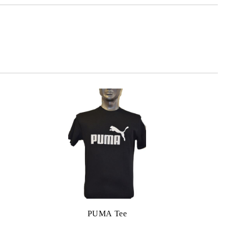
та за лични данни
те на работния ден.
PUMA Tee