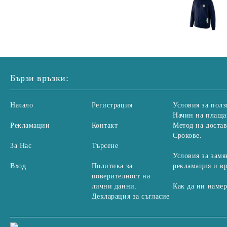
Бързи връзки:
Начало
Регистрация
Условия за полз
Начин на плаща
Рекламации
Контакт
Метод на достав
Срокове.
За Нас
Търсене
Условия за замя
Вход
Политика за
рекламация и в
поверителност на
лични данни.
Как да ни наме
Декларация за съгласие