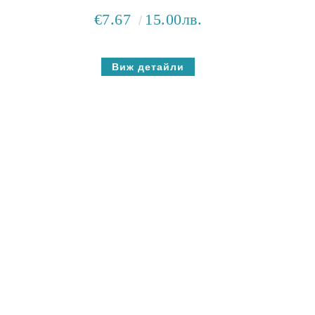
€7.67
15.00лв.
Виж детайли