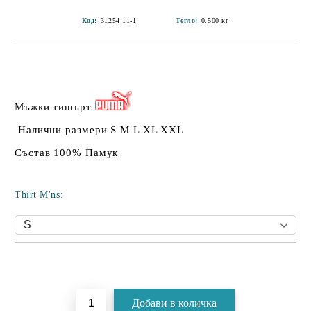
Код:
31254 11-1
Тегло:
0.500
кг
Мъжки тишърт
Налични размери S M L XL XXL
Състав 100% Памук
Thirt M'ns:
Добави в желани