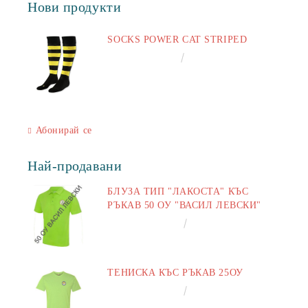
Нови продукти
SOCKS POWER CAT STRIPED
€6.60
12.91лв.
Абонирай се
Най-продавани
БЛУЗА ТИП "ЛАКОСТА" КЪС
РЪКАВ 50 ОУ "ВАСИЛ ЛЕВСКИ"
€16.50
32.27лв.
ТЕНИСКА КЪС РЪКАВ 25ОУ
€13.00
25.43лв.