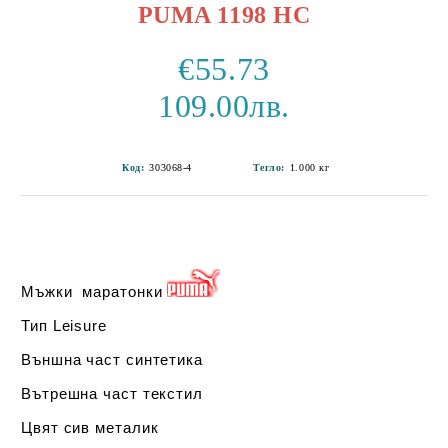
PUMA 1198 HC
€55.73
109.00лв.
Код:
303068-4
Тегло:
1.000
кг
Мъжки маратонки
Тип
Leisure
Външна част синтетика
Вътрешна част текстил
Цвят сив металик