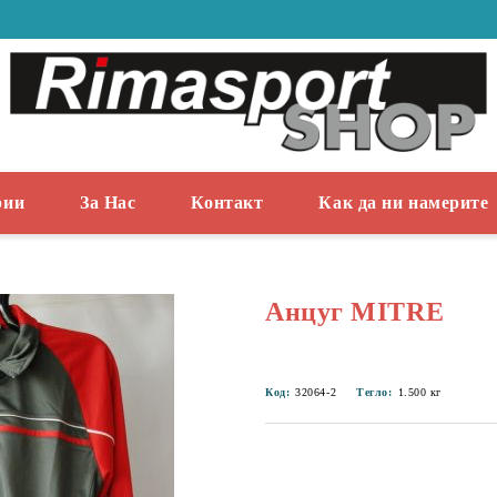
рии
За Нас
Контакт
Как да ни намерите
Анцуг MITRE
Код:
32064-2
Тегло:
1.500
кг