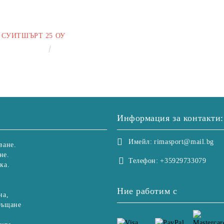
СУИТШЪРТ 25 ОУ
€25.00
48.90лв.
Информация за контакти:
Имейл:
rimasport@mail.bg
ване.
не.
Телефон:
+35929733079
ка.
Ние работим с
на,
ръщане