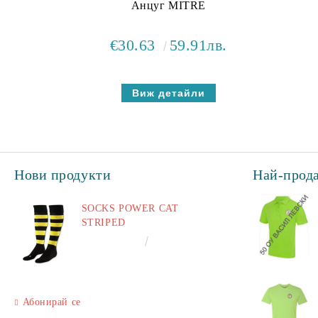
Анцуг MITRE
€30.63
59.91лв.
Виж детайли
Нови продукти
Най-прод
SOCKS POWER CAT
STRIPED
€6.60
12.91лв.
Абонирай се