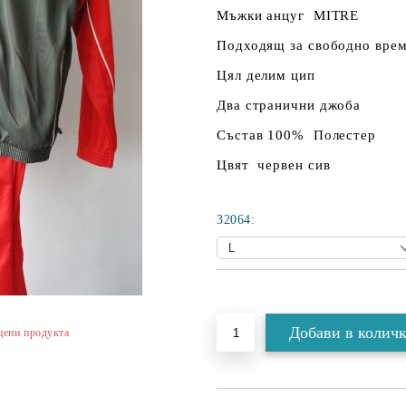
Мъжки анцуг
MITRE
Подходящ за свободно врем
Цял делим цип
Два странични джоба
Състав 100% Полестер
Цвят червен сив
32064:
Добави в желани
цени продукта