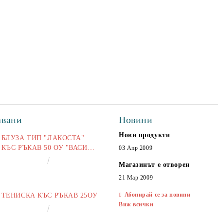
авани
Новини
Нови продукти
БЛУЗА ТИП "ЛАКОСТА"
КЪС РЪКАВ 50 ОУ "ВАСИЛ
03 Апр 2009
ЛЕВСКИ"
€16.50
32.27лв.
Магазинът е отворен
21 Мар 2009
Абонирай се за новини
ТЕНИСКА КЪС РЪКАВ 25ОУ
Виж всички
€13.00
25.43лв.