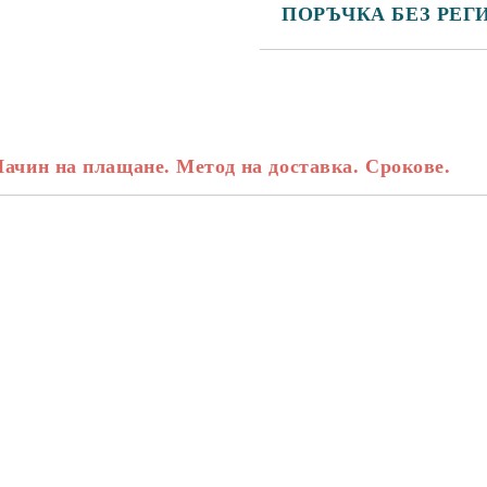
ПОРЪЧКА БЕЗ РЕГ
САМО ПОПЪЛНЕТЕ 3 ПОЛЕТА
Начин на плащане. Метод на доставка. Срокове.
Съгласен съм с
Политика
Ние ще се свържем с вас в рамки