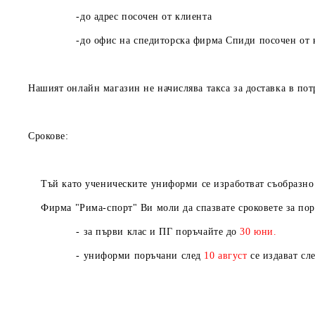
-до адрес посочен от клиента
-до офис на спедиторска фирма Спиди посочен от к
Нашият онлайн магазин не начислява такса за доставка в пот
Срокове:
Тъй като ученическите униформи се изработват съобразно Ва
Фирма "Рима-спорт" Ви моли да спазвате сроковете за пор
- за първи клас и ПГ поръчайте до
30 юни.
- униформи поръчани след
10
август
се издават сл