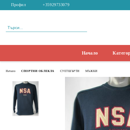
Профил
+35929733079
Начало
Катего
Начало
СПОРТНИ ОБЛЕКЛА
СУЕТШЪРТИ
МЪЖКИ