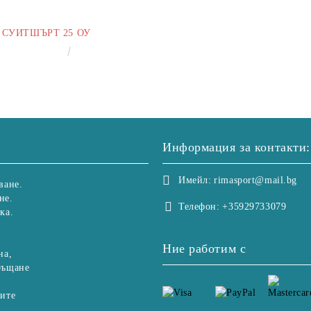
СУИТШЪРТ 25 ОУ
€25.00
48.90лв.
Информация за контакти:
Имейл:
rimasport@mail.bg
ване.
не.
Телефон:
+35929733079
ка.
Ние работим с
на,
ръщане
рите