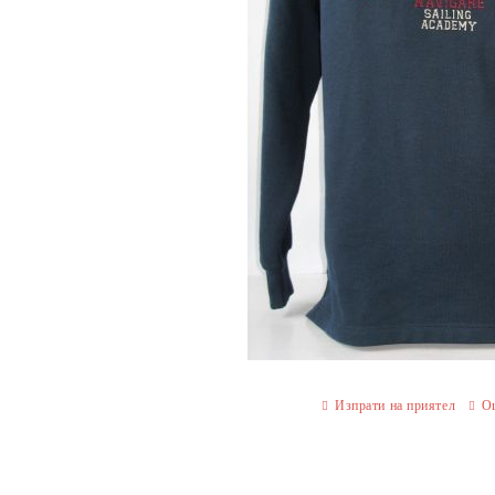
Изпрати на приятел
О