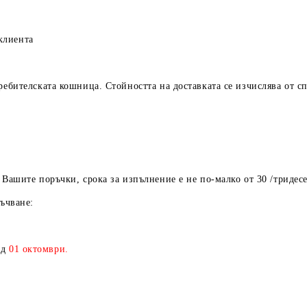
лиента
ребителската кошница. Стойността на доставката се изчислява от с
шите поръчки, срока за изпълнение е не по-малко от 30 /тридесе
ъчване:
ед
01
октомври.