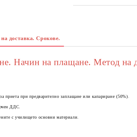
САМО ПОПЪЛНЕТЕ 3 ПОЛЕТА
 на доставка. Срокове.
Съгласен съм с
Политика
Ние ще се свържем с вас в рамки
не. Начин на плащане. Метод на 
а приета при предварително заплащане или капариране (50%).
ючен ДДС.
ните с училището основни материали.