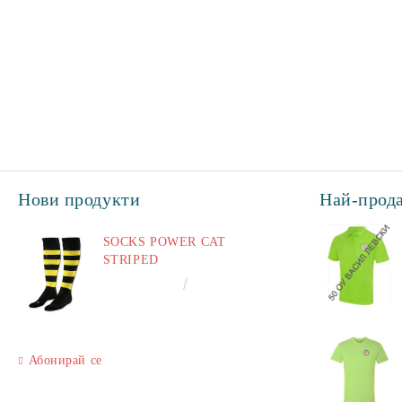
Нови продукти
Най-прод
SOCKS POWER CAT
STRIPED
€6.60
12.91лв.
Абонирай се