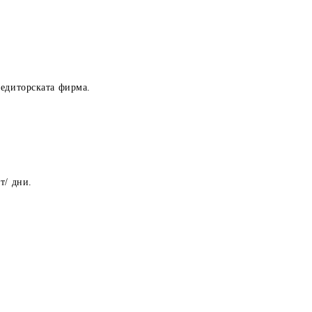
педиторската фирма.
т/ дни.