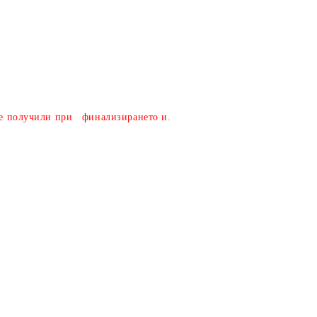
налични поръчки/
сте получили при финализирането и.