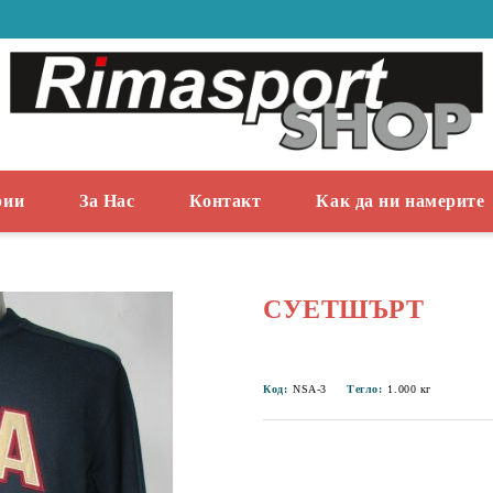
рии
За Нас
Контакт
Как да ни намерите
СУЕТШЪРТ
Код:
NSA-3
Тегло:
1.000
кг