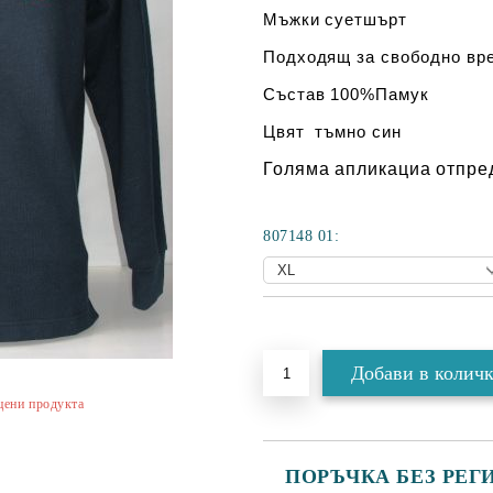
Мъжки суетшърт
Подходящ за свободно вре
Състав 100%Памук
Цвят тъмно син
Голяма апликациа отпре
807148 01:
Добави в желани
цени продукта
ПОРЪЧКА БЕЗ РЕГ