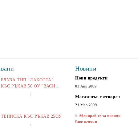
авани
Новини
Нови продукти
БЛУЗА ТИП "ЛАКОСТА"
КЪС РЪКАВ 50 ОУ "ВАСИЛ
03 Апр 2009
ЛЕВСКИ"
€16.50
32.27лв.
Магазинът е отворен
21 Мар 2009
Абонирай се за новини
ТЕНИСКА КЪС РЪКАВ 25ОУ
Виж всички
€13.00
25.43лв.