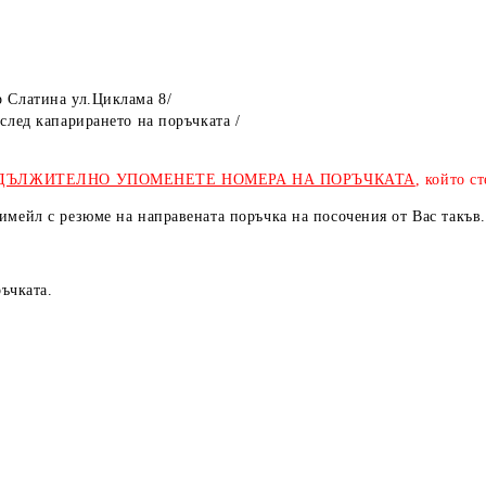
р Слатина ул.Циклама 8/
след капарирането на поръчката /
а в брой /за готови 
ДЪЛЖИТЕЛНО УПОМЕНЕТЕ НОМЕРА НА ПОРЪЧКАТА
, който 
мейл с резюме на направената поръчка на посочения от Вас такъв.
ъчката.