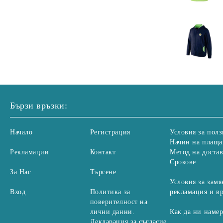
Бързи връзки:
Начало
Регистрация
Условия за полз
Начин на плаща
Рекламации
Контакт
Метод на достав
Срокове.
За Нас
Търсене
Условия за замя
Вход
Политика за
рекламация и в
поверителност на
лични данни.
Как да ни наме
Декларация за съгласие