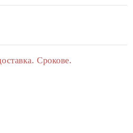
та за лични данни
те на работния ден.
доставка. Срокове.