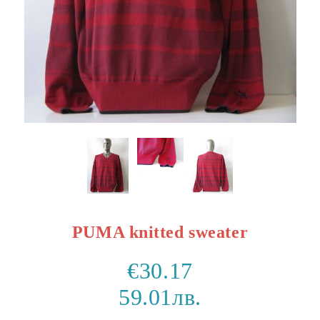
PUMA knitted sweater
€30.17
59.01лв.