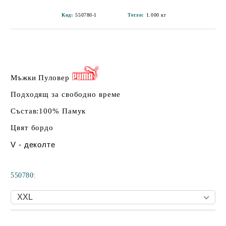
Код:
550780-1
Тегло:
1.000
кг
Мъжки Пуловер
Подходящ за свободно време
Състав:100% Памук
Цвят бордо
V - деколте
550780: