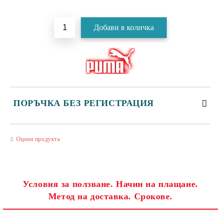
Добави в желани
ПОРЪЧКА БЕЗ РЕГИСТРАЦИЯ
САМО ПОПЪЛНЕТЕ 3 ПОЛЕТА
Оцени продукта
Условия за ползване. Начин на плащане.
Метод на доставка. Срокове.
Съгласен съм с
Политиката за лични данни
Ние ще се свържем с вас в рамките на работния ден.