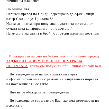
Начини на плащане:
По банков път
Паричен превод по Спиди /адресирано до офис Спиди -
пазар Слатина ул.Циклама 8/
Наложен платеж при получаване /важи за остатъка от
сумата след капарирането на поръчката /
На място в магазина в брой /за готови налични поръчки/
Моля при заплащане по банков път или паричен превод
ЗАДЪЛЖИТЕЛНО УПОМЕНЕТЕ НОМЕРА НА
ПОРЪЧКАТА
, който сте получили при финализирането и.
Потвеърждението на поръчката става чрез
информационен имейл с резюме на направената поръчка
на посочения от Вас такъв.
Ние не се обаждаме за потвърждение.
По телефона се свързваме с Вас, ако има неточности по
поръчката.