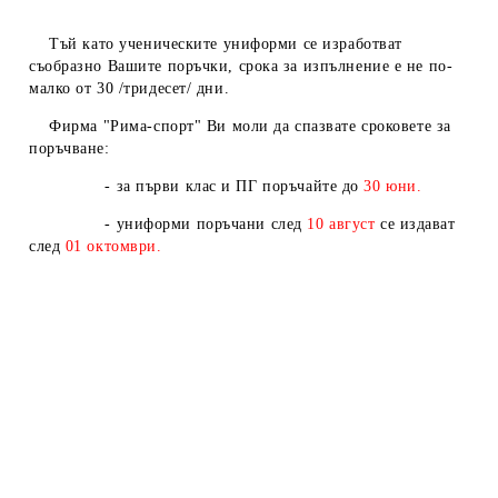
Тъй като ученическите униформи се изработват
съобразно Вашите поръчки, срока за изпълнение е не по-
малко от 30 /тридесет/ дни.
Фирма "Рима-спорт" Ви моли да спазвате сроковете за
поръчване:
- за първи клас и ПГ поръчайте до
30 юни.
- униформи поръчани след
10
август
се издават
след
01
октомври.