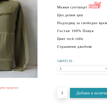
Мъжки суетшърт
Цял делим цип
Подходящ за свободно врем
Състав: 100% Памук
Цвят rock ridle
Странични джобове
546935 01:
Добави в желани
цени продукта