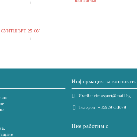
Виж всички
€13.00
25.43лв.
СУИТШЪРТ 25 ОУ
€25.00
48.90лв.
Информация за контакти:
Имейл:
rimasport@mail.bg
ване.
не.
Телефон:
+35929733079
ка.
Ние работим с
на,
ръщане