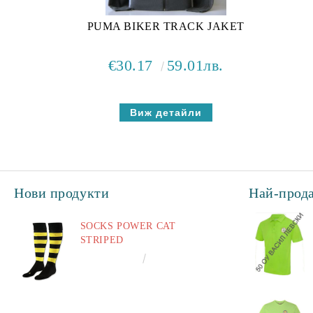
PUMA BIKER TRACK JAKET
€30.17
59.01лв.
Виж детайли
Нови продукти
Най-прод
SOCKS POWER CAT
STRIPED
€6.60
12.91лв.