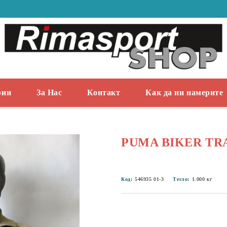
рии
За Нас
Контакт
Как да ни намерите
PUMA BIKER TR
Код:
546935 01-3
Тегло:
1.000
кг