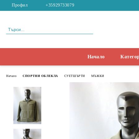
Профил
+35929733079
Начало
Катего
Начало
СПОРТНИ ОБЛЕКЛА
СУЕТШЪРТИ
МЪЖКИ