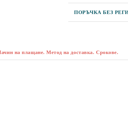
ПОРЪЧКА БЕЗ РЕГ
САМО ПОПЪЛНЕТЕ 3 ПОЛЕТА
Начин на плащане. Метод на доставка. Срокове.
Съгласен съм с
Политика
Ние ще се свържем с вас в рамки