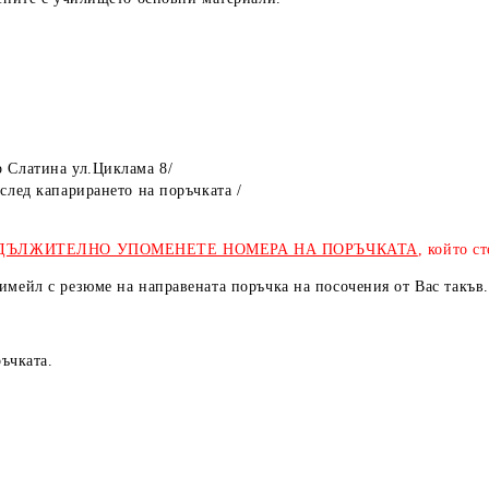
р Слатина ул.Циклама 8/
след капарирането на поръчката /
а в брой /за готови 
ДЪЛЖИТЕЛНО УПОМЕНЕТЕ НОМЕРА НА ПОРЪЧКАТА
, който 
мейл с резюме на направената поръчка на посочения от Вас такъв.
ъчката.