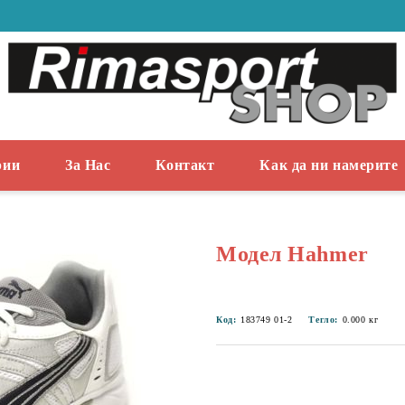
рии
За Нас
Контакт
Как да ни намерите
Модел Hahmer
Код:
183749 01-2
Тегло:
0.000
кг