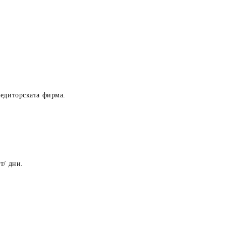
педиторската фирма.
т/ дни.