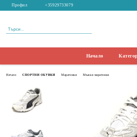
Профил
+35929733079
Начало
Катего
Начало
СПОРТНИ ОБУВКИ
Маратонки
Мъжки маратонки