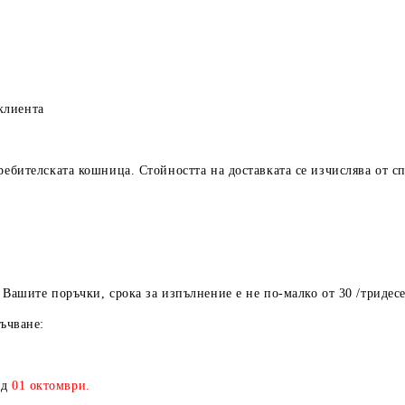
лиента
ребителската кошница. Стойността на доставката се изчислява от с
шите поръчки, срока за изпълнение е не по-малко от 30 /тридесе
ъчване:
ед
01
октомври.