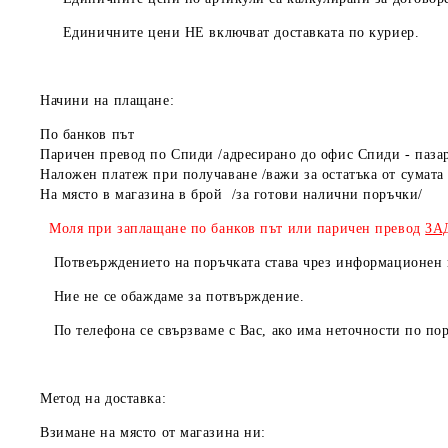
Единичните цени
НЕ
включват доставката по куриер.
Начини на плащане:
По банков път
Паричен превод по Спиди /адресирано до офис Спиди - паза
Наложен платеж при получаване /важи за остатъка от сумата 
На място в магазин
Моля при заплащане по банков път или паричен превод
ЗА
Потвеърждението на поръчката става чрез информационен и
Ние не се обаждаме за потвърждение.
По телефона се свързваме с Вас, ако има неточности по пор
Метод на доставка:
Взимане на място от магазина ни: