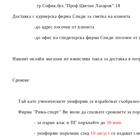
гр.София,бул.“Проф.Цветан Лазаров“ 18
Доставка с куриерска фирма Спиди за сметка на клиента
-до адрес посочен от клиента
-до офис на спедиторска фирма Спиди посочен от к
Нашият онлайн магазин не начислява такса за доставка в пот
Срокове:
Тъй като ученическите униформи се изработват съобразно Ва
Фирма "Рима-спорт" Ви моли да спазвате сроковете за пор
- за първи клас и ПГ поръчайте до
30 юни.
- униформи поръчани след
10
август
се издават сл