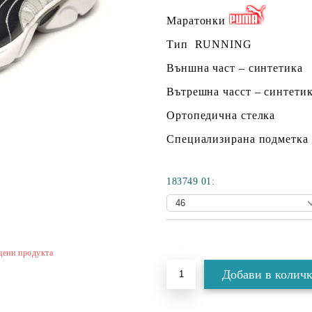
Маратонки
Тип
RUNNING
Външна част – синтетика
Вътрешна часст – синтети
Ортопедична стелка
Специализирана подметка
183749 01:
Добави в желани
цени продукта