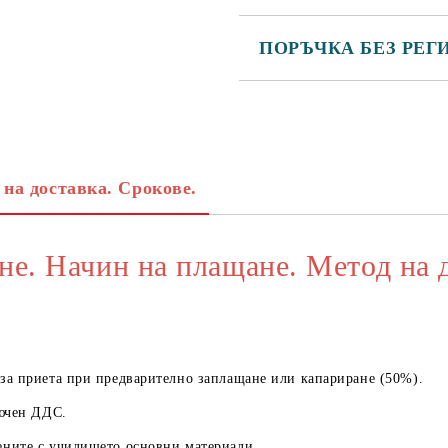
ПОРЪЧКА БЕЗ РЕГ
САМО ПОПЪЛНЕТЕ 3 ПОЛЕТА
 на доставка. Срокове.
Съгласен съм с
Политика
Ние ще се свържем с вас в рамки
не. Начин на плащане. Метод на 
а приета при предварително заплащане или капариране (50%).
ючен ДДС.
ните с училището основни материали.