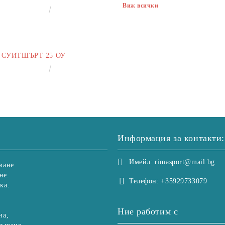
Виж всички
€13.00
25.43лв.
СУИТШЪРТ 25 ОУ
€25.00
48.90лв.
Информация за контакти:
Имейл:
rimasport@mail.bg
ване.
не.
Телефон:
+35929733079
ка.
Ние работим с
на,