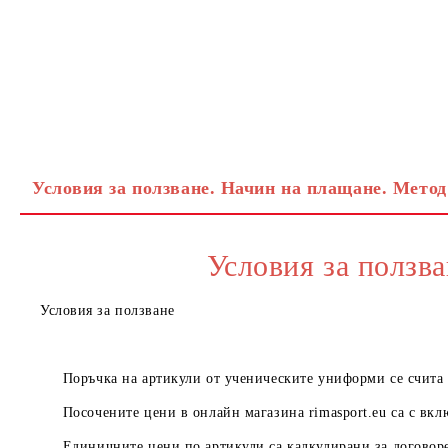
Условия за ползване. Начин на плащане. Метод
Условия за ползва
Условия за ползване
Поръчка на артикули от ученическите униформи се счита з
Посочените цени в онлайн магазина
rimasport.eu
са с вкл
Единичните цени по артикули са калкулирани за договоре