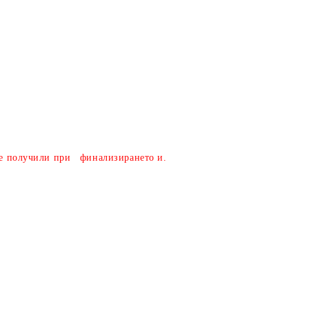
налични поръчки/
сте получили при финализирането и.