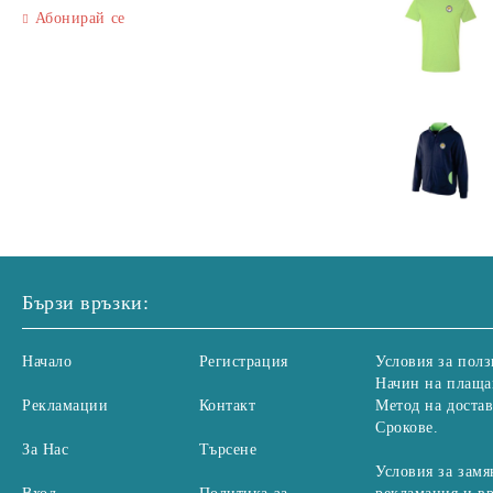
Абонирай се
Бързи връзки:
Начало
Регистрация
Условия за полз
Начин на плаща
Рекламации
Контакт
Метод на достав
Срокове.
За Нас
Търсене
Условия за замя