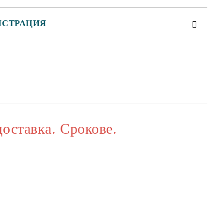
ИСТРАЦИЯ
та за лични данни
те на работния ден.
доставка. Срокове.