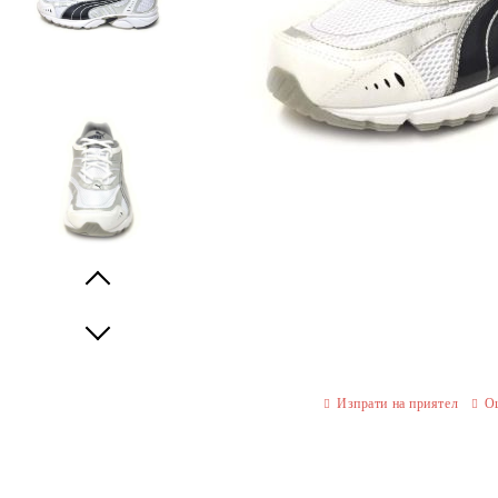
Prev
Next
Изпрати на приятел
О