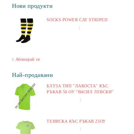
Нови продукти
SOCKS POWER CAT STRIPED
€6.60
12.91лв.
Абонирай се
Най-продавани
БЛУЗА ТИП "ЛАКОСТА" КЪС
РЪКАВ 50 ОУ "ВАСИЛ ЛЕВСКИ"
€16.50
32.27лв.
ТЕНИСКА КЪС РЪКАВ 25ОУ
€13.00
25.43лв.