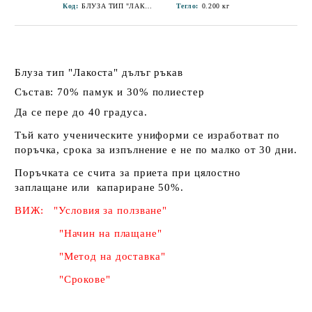
Код:
БЛУЗА ТИП "ЛАКОСТА" ДЪЛЪГ РЪКАВ 107 ОУ ХАН КРУМ - ЖЪЛТА-6
Тегло:
0.200
кг
Блуза тип "Лакоста" дълъг ръкав
Състав: 70% памук и 30% полиестер
Да се пере до 40 градуса.
Тъй като ученическите униформи се изработват по
поръчка, срока за изпълнение е не по малко от 30 дни.
Поръчката се счита за приета при цялостно
заплащане или капариране 50%
.
ВИЖ: "Условия за ползване"
"Начин на плащане"
"Метод на доставка"
"Срокове"