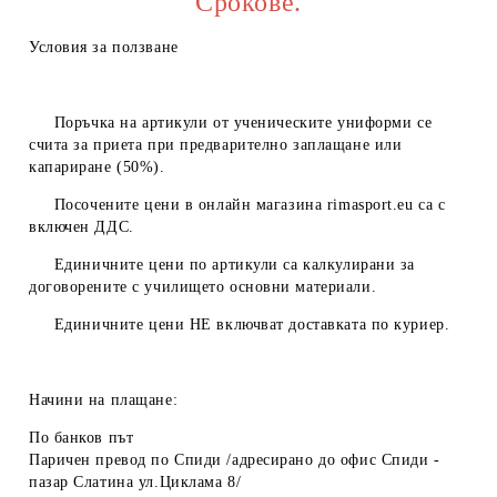
Срокове.
Условия за ползване
Поръчка на артикули от ученическите униформи се
счита за приета при предварително заплащане или
капариране (50%).
Посочените цени в онлайн магазина
rimasport.eu
са с
включен ДДС.
Единичните цени по артикули са калкулирани за
договорените с училището основни материали.
Единичните цени
НЕ
включват доставката по куриер.
Начини на плащане:
По банков път
Паричен превод по Спиди /адресирано до офис Спиди -
пазар Слатина ул.Циклама 8/