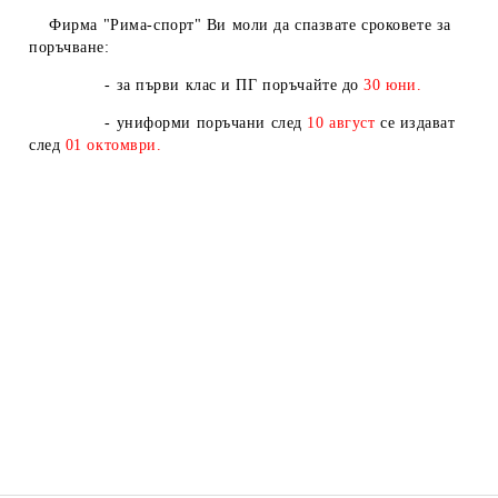
Фирма "Рима-спорт" Ви моли да спазвате сроковете за
поръчване:
- за първи клас и ПГ поръчайте до
30 юни.
- униформи поръчани след
10
август
се издават
след
01
октомври.