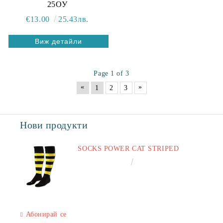
25ОУ
€13.00
25.43лв.
Виж детайли
Page 1 of 3
«
»
1
2
3
Нови продукти
SOCKS POWER CAT STRIPED
€6.60
12.91лв.
Абонирай се